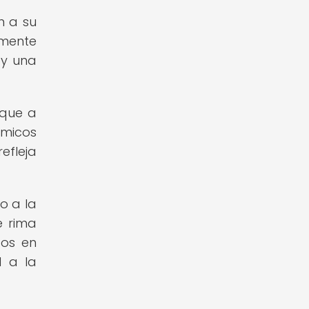
n a su
amente
 y una
 que a
tmicos
efleja
o a la
e rima
cos en
d a la