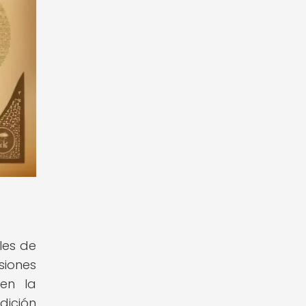
les de
siones
en la
adición