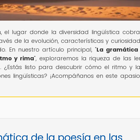
s
, el lugar donde la diversidad lingüística cobra
avés de la evolución, características y curiosida
 En nuestro artículo principal, "
La gramática 
itmo y rima
", exploraremos la riqueza de las l
 ¿Estás listo para descubrir cómo el ritmo y l
ones lingüísticas? ¡Acompáñanos en este apasi
ática de la poesía en las