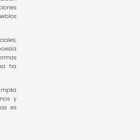
ciones
ueblos
iales,
poesía
formas
ana ha
amplia
tmos y
nas es
.