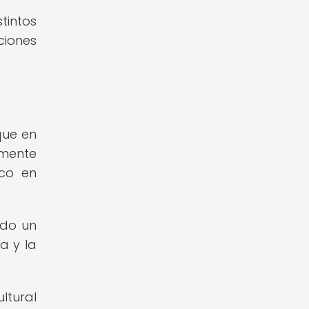
tintos
ciones
que en
lmente
ico en
ado un
a y la
ltural