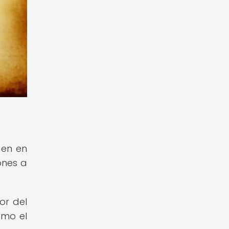
gen en
ones a
or del
omo el