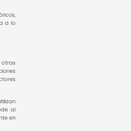
ricos,
a a lo
 otras
ciones
tores
ilizan
ede al
nte en