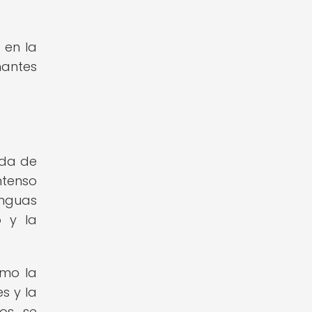
 en la
nantes
ada de
ntenso
enguas
o y la
omo la
s y la
los se