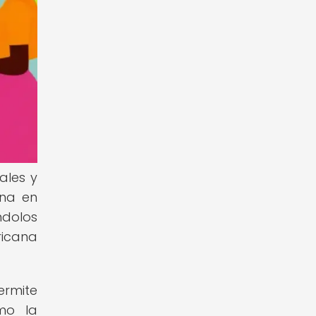
ales y
ana en
ndolos
ricana
ermite
omo la