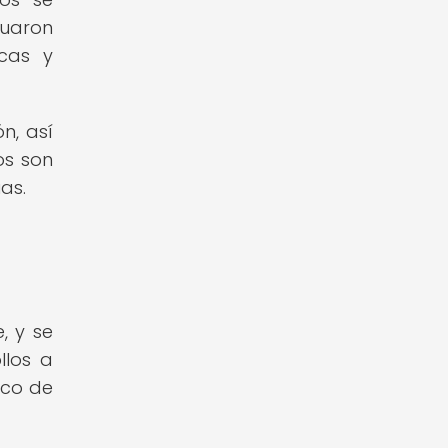
uaron
icas y
n, así
os son
as.
, y se
llos a
ico de