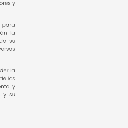
ores y
d para
rán la
ndo su
versas
der la
de los
ento y
s y su