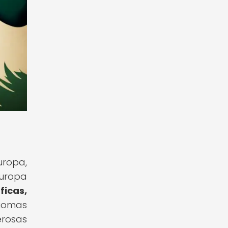
ropa,
Europa
ficas,
iomas
erosas