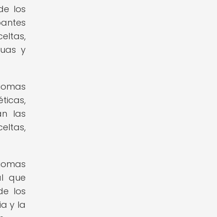
de los
pantes
eltas,
guas y
diomas
ticas,
án las
eltas,
diomas
al que
de los
a y la