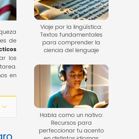
Viaje por la lingüística:
iqueza
Textos fundamentales
des de
para comprender la
cticos
ciencia del lenguaje
ar los
tarea.
nos en
Habla como un nativo:
Recursos para
perfeccionar tu acento
gro
en distintos idiomas