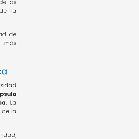
de las
 de la
dad de
es más
ca
rsidad
psula
ca.
La
 de la
idad,