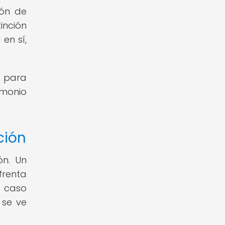
ión de
inción
en sí,
s para
imonio
ción
ón. Un
frenta
o caso
 se ve