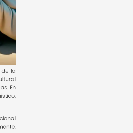
 de la
ltural
as. En
stico,
cional
mente.