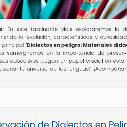
s
! En este fascinante viaje exploraremos la r
iendo la evolución, características y curiosida
 principal "
Dialectos en peligro: Materiales didá
os sumergiremos en la importancia de preserv
rsos educativos juegan un papel crucial en esta 
apasionante universo de las lenguas? ¡Acompáña
ervación de Dialectos en Peli