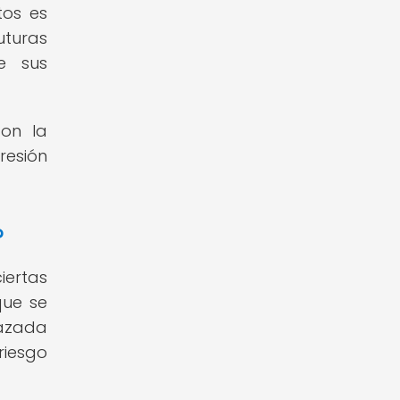
tos es
uturas
e sus
con la
resión
?
iertas
que se
nazada
riesgo