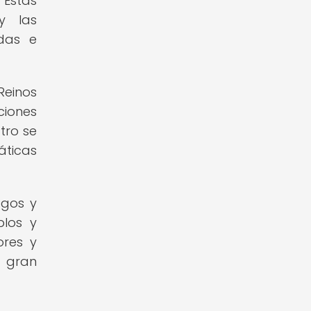
Estas
y las
ndas e
Reinos
ciones
tro se
áticas
ogos y
plos y
ores y
e gran