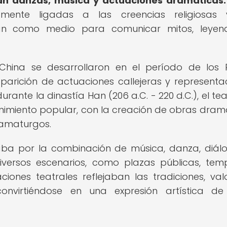
ban danzas, música y actuaciones dramáticas.
amente ligadas a las creencias religiosas 
vían como medio para comunicar mitos, leye
hina se desarrollaron en el período de los 
parición de actuaciones callejeras y representa
urante la dinastía Han (206 a.C. - 220 d.C.), el tea
imiento popular, con la creación de obras dram
ramaturgos.
zaba por la combinación de música, danza, diál
iversos escenarios, como plazas públicas, tem
aciones teatrales reflejaban las tradiciones, val
onvirtiéndose en una expresión artística d