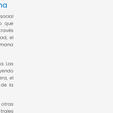
ina
social
no que
través
ad, el
humana
a. Las
uyendo
ra, el
 de la
 otras
trales