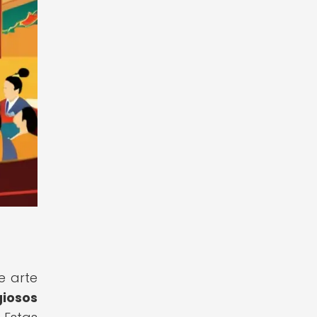
e arte
giosos