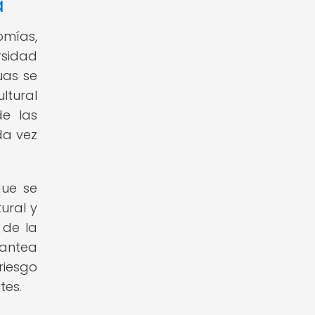
a
omías,
rsidad
uas se
ltural
de las
da vez
que se
ural y
 de la
lantea
riesgo
tes.