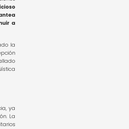
icioso
antea
nuir a
ado la
epción
allado
ística
ia, ya
ón. La
tarios