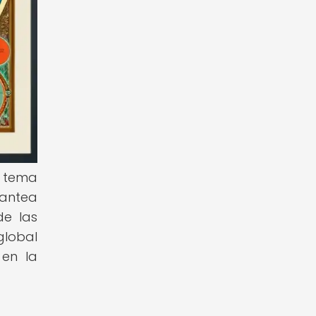
n tema
lantea
de las
global
 en la