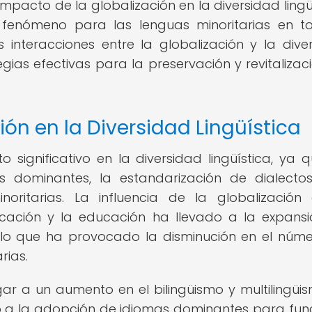
 impacto de la globalización en la diversidad lingü
 fenómeno para las lenguas minoritarias en t
interacciones entre la globalización y la dive
egias efectivas para la preservación y revitalizac
ón en la Diversidad Lingüística
 significativo en la diversidad lingüística, ya 
as dominantes, la estandarización de dialecto
oritarias. La influencia de la globalización
cación y la educación ha llevado a la expans
, lo que ha provocado la disminución en el núm
rias.
ar a un aumento en el bilingüismo y multilingüi
o a la adopción de idiomas dominantes para fun