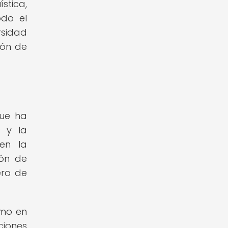
ística,
odo el
rsidad
ión de
que ha
s y la
 en la
ión de
ero de
smo en
ciones