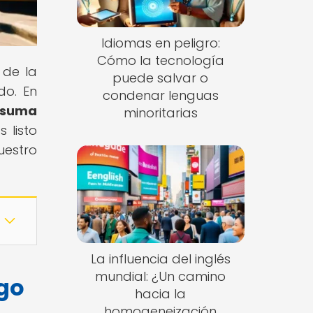
Idiomas en peligro:
Cómo la tecnología
 de la
puede salvar o
do. En
condenar lenguas
e suma
minoritarias
 listo
uestro
La influencia del inglés
mundial: ¿Un camino
ego
hacia la
homogeneización