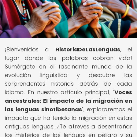
¡Bienvenidos a
HistoriaDeLasLenguas
, el
lugar donde las palabras cobran vida!
Sumérgete en el fascinante mundo de la
evolución lingüística y descubre las
sorprendentes historias detrás de cada
idioma. En nuestro artículo principal, "
Voces
ancestrales: El impacto de la migración en
las lenguas sinotibetanas
", exploraremos el
impacto que ha tenido la migración en estas
antiguas lenguas. ¿Te atreves a desentrañar
los misterios de las lenguas en peligro y su