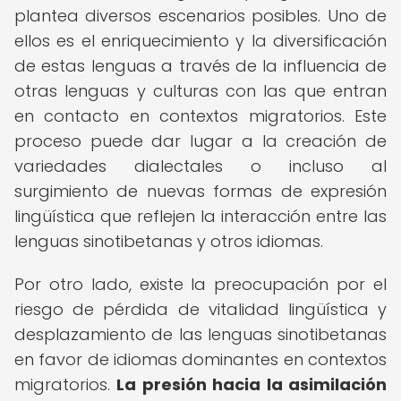
plantea diversos escenarios posibles. Uno de
ellos es el enriquecimiento y la diversificación
de estas lenguas a través de la influencia de
otras lenguas y culturas con las que entran
en contacto en contextos migratorios. Este
proceso puede dar lugar a la creación de
variedades dialectales o incluso al
surgimiento de nuevas formas de expresión
lingüística que reflejen la interacción entre las
lenguas sinotibetanas y otros idiomas.
Por otro lado, existe la preocupación por el
riesgo de pérdida de vitalidad lingüística y
desplazamiento de las lenguas sinotibetanas
en favor de idiomas dominantes en contextos
migratorios.
La presión hacia la asimilación