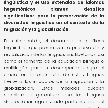
lingüística y el uso extendido de idiomas
hegemónicos plantea desafíos
significativos para la preservación de la
diversidad lingüística en el contexto de la
migración y la globalización.
En este sentido, el desarrollo de políticas
lingüísticas que promuevan la preservación y
revitalización de las lenguas sinotibetanas, así
como el fomento de la educación bilingüe o
multilingüe, pueden desempeñar un papel
crucial en la protección de estas lenguas
frente a los impactos de la migración y la
globalización. Estas medidas pueden
contribuir a garantizar que las lenguas
sinotibetanas sigan siendo parte integral del