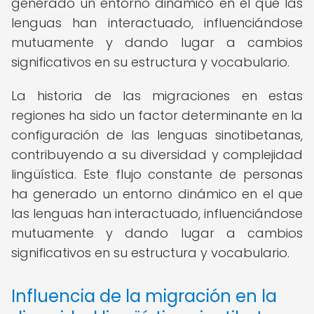
generado un entorno dinámico en el que las
lenguas han interactuado, influenciándose
mutuamente y dando lugar a cambios
significativos en su estructura y vocabulario.
La historia de las migraciones en estas
regiones ha sido un factor determinante en la
configuración de las lenguas sinotibetanas,
contribuyendo a su diversidad y complejidad
lingüística. Este flujo constante de personas
ha generado un entorno dinámico en el que
las lenguas han interactuado, influenciándose
mutuamente y dando lugar a cambios
significativos en su estructura y vocabulario.
Influencia de la migración en la