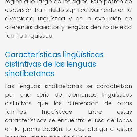
región a lo largo de los siglos. Este patrón de
dispersión ha influido significativamente en la
diversidad lingüística y en la evolución de
diferentes dialectos y lenguas dentro de esta
familia lingüística.
Características lingüísticas
distintivas de las lenguas
sinotibetanas
Las lenguas sinotibetanas se caracterizan
por una serie de elementos lingüísticos
distintivos que las diferencian de otras
familias lingüísticas. Entre estas
características se encuentra el uso de tonos
en la pronunciación, lo que otorga a estas