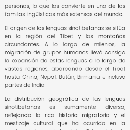
personas, lo que las convierte en una de las
familias lingüísticas más extensas del mundo.
El origen de las lenguas sinotibetanas se sitúa
en la región del Tíbet y las montañas
circundantes. A lo largo de milenios, la
migración de grupos humanos llevó consigo
la expansión de estas lenguas a lo largo de
vastas regiones, abarcando desde el Tíbet
hasta China, Nepal, Bután, Birmania e incluso
partes de India.
La distribución geográfica de las lenguas
sinotibetanas es sumamente diversa,
reflejando la rica historia migratoria y el
mestizaje cultural que ha ocurrido en la