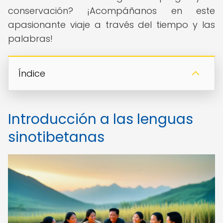
conservación? ¡Acompáñanos en este
apasionante viaje a través del tiempo y las
palabras!
Índice
Introducción a las lenguas
sinotibetanas