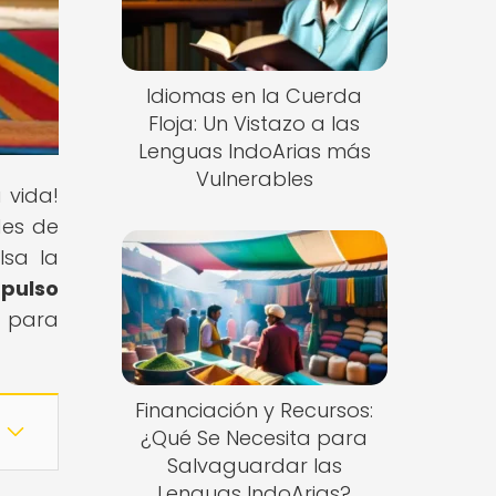
Idiomas en la Cuerda
Floja: Un Vistazo a las
Lenguas IndoArias más
Vulnerables
 vida!
des de
lsa la
mpulso
e para
Financiación y Recursos:
¿Qué Se Necesita para
Salvaguardar las
Lenguas IndoArias?