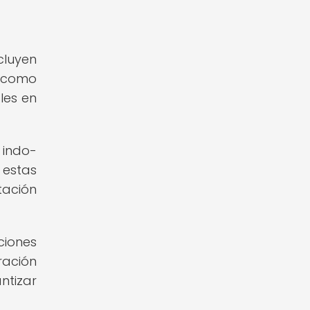
cluyen
s como
ales en
 indo-
 estas
tación
ciones
ración
ntizar