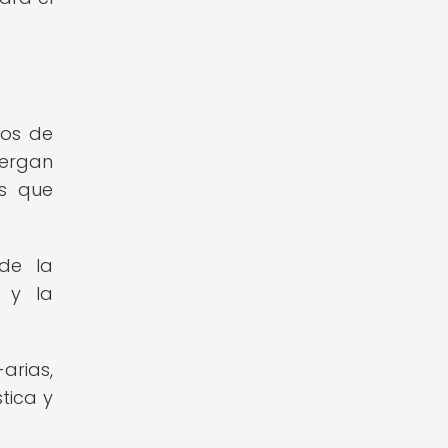
los de
bergan
as que
 de la
l y la
arias,
tica y