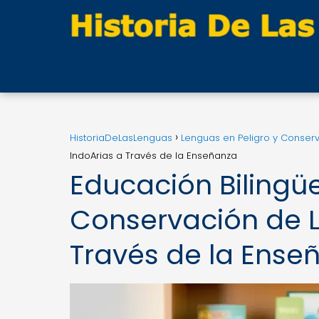
HistoriaDeLasLenguas
Lenguas en Peligro y Conser
IndoArias a Través de la Enseñanza
Educación Bilingüe
Conservación de L
Través de la Ense