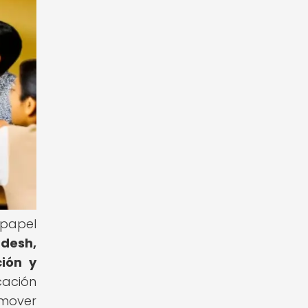
 papel
adesh,
ción y
ación
omover