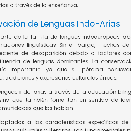
ias a través de la enseñanza.
rvación de Lenguas Indo-Arias
parte de la familia de lenguas indoeuropeas, a
iaciones lingüísticas. Sin embargo, muchas de
reciente de desaparición debido a factores c
influencia de lenguas dominantes. La conservac
fío importante, ya que su pérdida conllevar
 tradiciones y expresiones culturales únicas.
nguas indo-arias a través de la educación bilin
, sino que también fomentan un sentido de ide
s comunidades que las hablan.
ptados a las características específicas d
ursos culturales y literarios, son fundamentales p