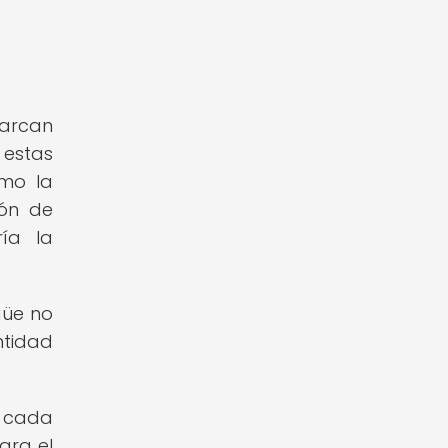
barcan
 estas
omo la
ión de
ía la
güe no
ntidad
e cada
ara el