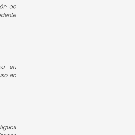
ión de
vidente
ica en
uso en
tiguos