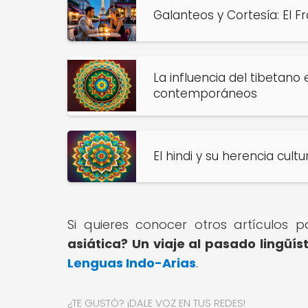
Galanteos y Cortesía: El 
La influencia del tibetano
contemporáneos
El hindi y su herencia cul
Si quieres conocer otros artículos 
asiática? Un viaje al pasado lingüís
Lenguas Indo-Arias
.
¿TE GUSTÓ? ¡DALE VOZ EN TUS REDES!