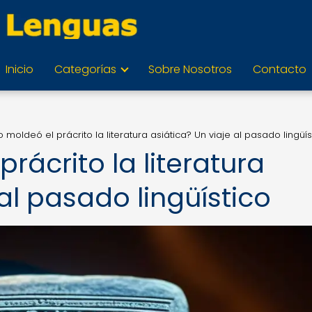
Inicio
Categorías
Sobre Nosotros
Contacto
moldeó el prácrito la literatura asiática? Un viaje al pasado lingüís
ácrito la literatura
 al pasado lingüístico