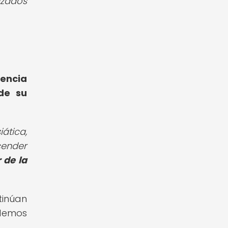
izados
encia
de su
ática,
ender
 de la
tinúan
odemos