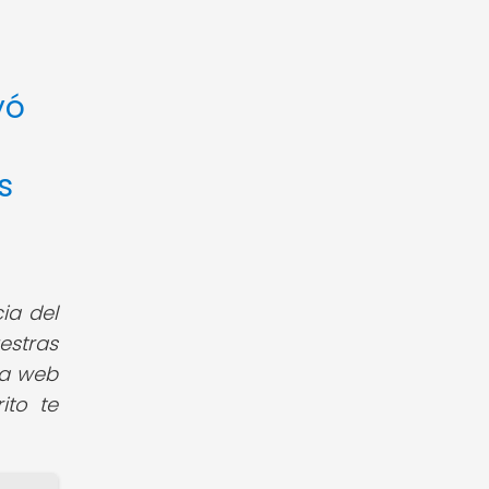
yó
s
ia del
estras
ra web
ito te