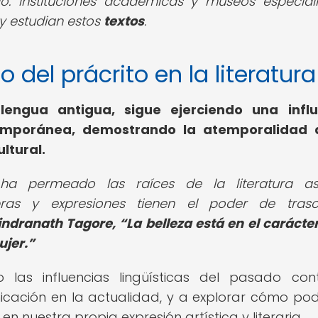
io. Instituciones académicas y museos especial
y estudian estos
textos
.
do del prácrito en la literatura
lengua antigua, sigue ejerciendo una influ
ontemporánea, demostrando la atemporalidad 
ltural.
o ha permeado las raíces de la literatura asi
ras y expresiones tienen el poder de trasc
indranath Tagore,
La belleza está en el carácter
ujer.
 las influencias lingüísticas del pasado con
icación en la actualidad, y a explorar cómo p
n nuestra propia expresión artística y literaria.