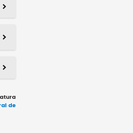
ratura
ral de