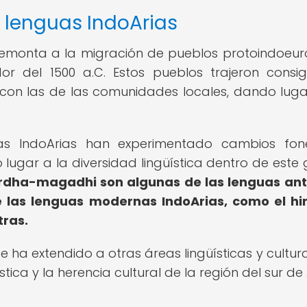
s lenguas IndoArias
e remonta a la migración de pueblos protoindoeu
dor del 1500 a.C. Estos pueblos trajeron consi
 con las de las comunidades locales, dando luga
uas IndoArias han experimentado cambios foné
 lugar a la diversidad lingüística dentro de este 
 el ardha-magadhi son algunas de las lenguas an
e las lenguas modernas IndoArias, como el hin
tras.
e ha extendido a otras áreas lingüísticas y cultura
tica y la herencia cultural de la región del sur de 