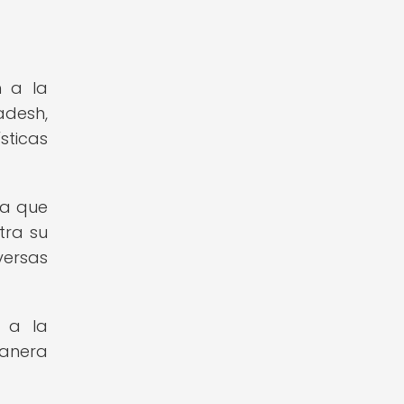
n a la
adesh,
sticas
ya que
tra su
versas
o a la
manera