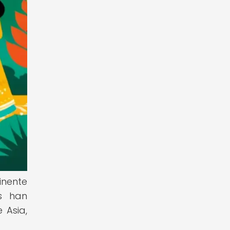
inente
as han
 Asia,