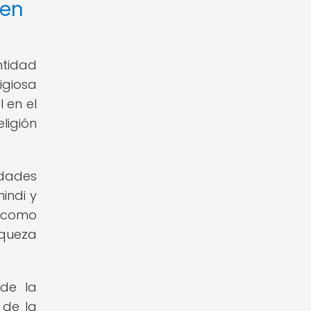
 en
ntidad
ligiosa
l en el
eligión
idades
indi y
 como
iqueza
 de la
 de la