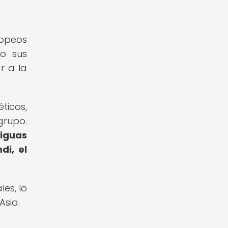
ropeos
go sus
r a la
ticos,
grupo.
tiguas
di, el
les, lo
Asia.