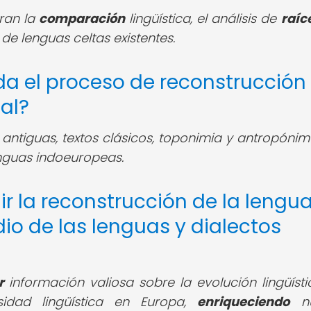
tran la
comparación
lingüística, el análisis de
raíc
 de lenguas celtas existentes.
da el proceso de reconstrucción
al?
antiguas, textos clásicos, toponimia y antropónimo
nguas indoeuropeas.
r la reconstrucción de la lengu
dio de las lenguas y dialectos
r
información valiosa sobre la evolución lingüístic
idad lingüística en Europa,
enriqueciendo
nu