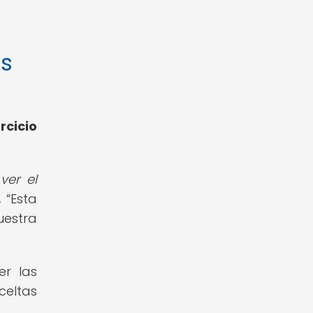
os
rcicio
ver el
.
Esta
uestra
er las
eltas