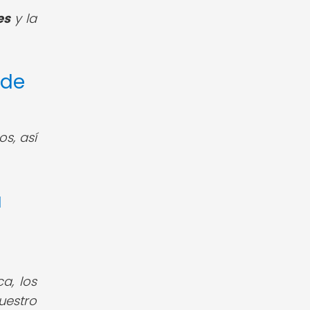
es
y la
 de
s, así
a
a, los
estro