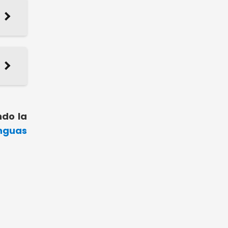
ndo la
nguas