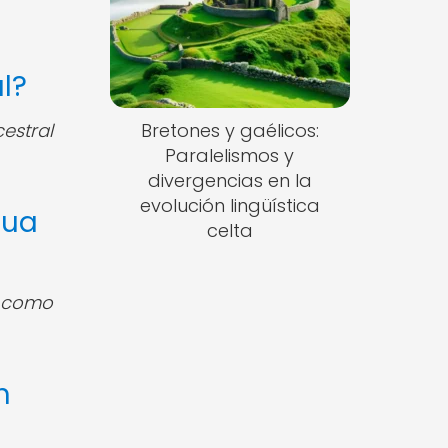
l?
estral
Bretones y gaélicos:
Paralelismos y
divergencias en la
evolución lingüística
gua
celta
í como
n