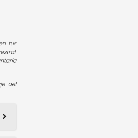
en tus
stral.
ntaría
je del