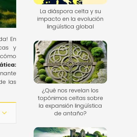
La diáspora celta y su
impacto en la evolución
lingüística global
da! En
icas y
o cómo
ática:
onante
de las
¿Qué nos revelan los
topónimos celtas sobre
la expansión lingüística
de antaño?