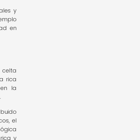
ales y
jemplo
dad en
 celta
a rica
 en la
.
ibuido
os, el
lógica
rica y