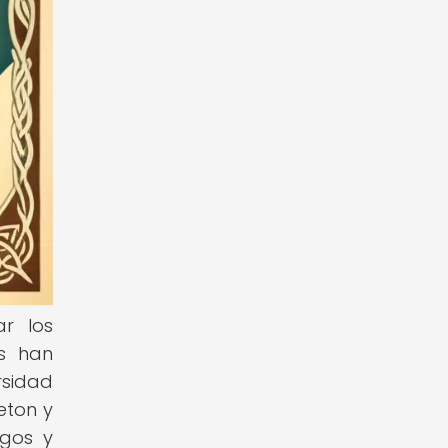
ar los
as han
rsidad
eton y
sgos y