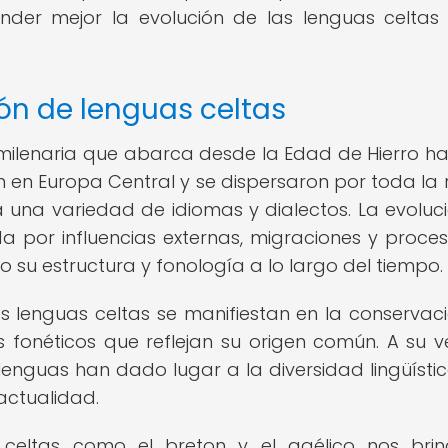
nder mejor la evolución de las lenguas celtas
ión de lenguas celtas
a milenaria que abarca desde la Edad de Hierro ha
n en Europa Central y se dispersaron por toda la 
 a una variedad de idiomas y dialectos. La evoluc
 por influencias externas, migraciones y proce
 su estructura y fonología a lo largo del tiempo.
as lenguas celtas se manifiestan en la conservac
s fonéticos que reflejan su origen común. A su ve
 lenguas han dado lugar a la diversidad lingüísti
 actualidad.
 celtas como el breton y el gaélico nos bri