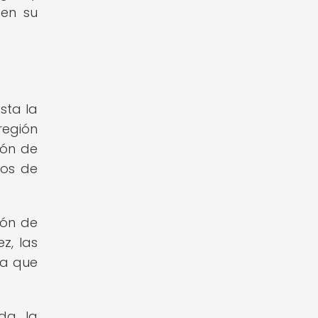
 en su
sta la
región
ión de
sos de
ión de
z, las
ca que
nda la