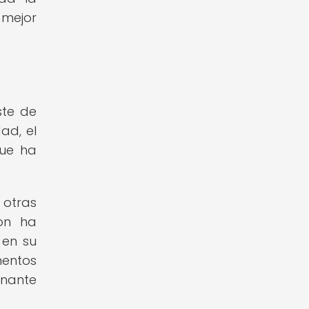
 mejor
ste de
ad, el
que ha
 otras
ton ha
 en su
mentos
onante