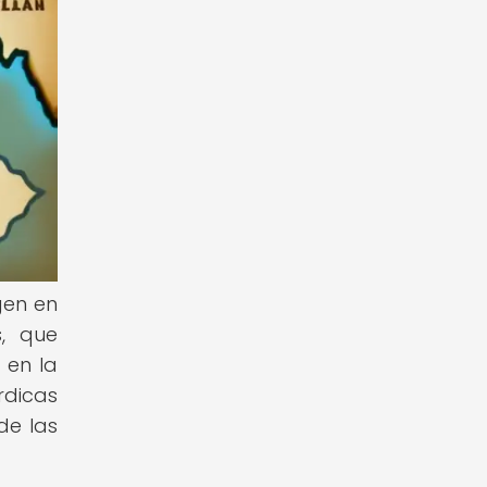
gen en
s, que
 en la
rdicas
de las