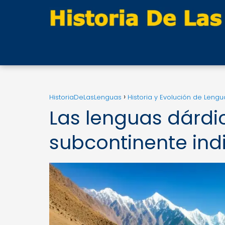
HistoriaDeLasLenguas
Historia y Evolución de Lengu
Las lenguas dárdic
subcontinente ind