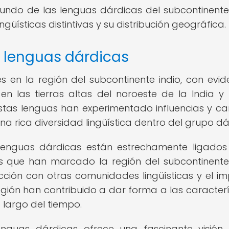
ndo de las lenguas dárdicas del subcontinente 
ngüísticas distintivas y su distribución geográfica.
s lenguas dárdicas
s en la región del subcontinente indio, con evid
n las tierras altas del noroeste de la India y
 estas lenguas han experimentado influencias y c
una rica diversidad lingüística dentro del grupo dá
s lenguas dárdicas están estrechamente ligados
es que han marcado la región del subcontinente 
cción con otras comunidades lingüísticas y el i
gión han contribuido a dar forma a las caracterí
o largo del tiempo.
lenguas dárdicas ofrece una fascinante visión