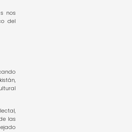
as nos
co del
rcando
istán,
ltural
ectal,
de las
dejado