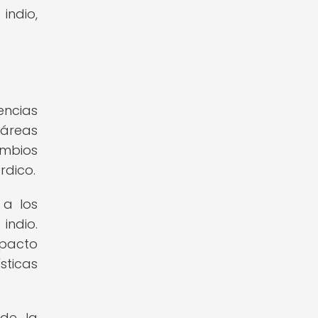
indio,
encias
 áreas
ambios
rdico.
 a los
indio.
mpacto
sticas
 de la