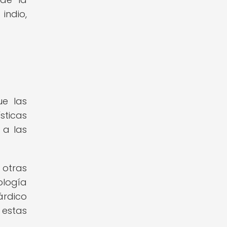
 indio,
ue las
sticas
 a las
 otras
ología
árdico
 estas