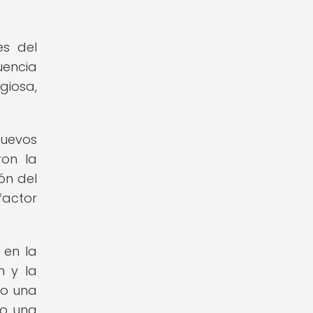
es del
uencia
giosa,
nuevos
ron la
ón del
factor
 en la
n y la
do una
mo una