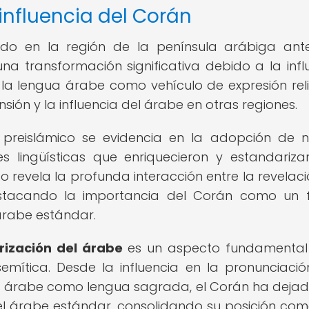
 influencia del Corán
ado en la región de la península arábiga ant
na transformación significativa debido a la infl
 la lengua árabe como vehículo de expresión reli
sión y la influencia del árabe en otras regiones.
e preislámico se evidencia en la adopción de 
es lingüísticas que enriquecieron y estandariza
o revela la profunda interacción entre la revelaci
estacando la importancia del Corán como un 
árabe estándar.
rización del árabe
es un aspecto fundamental
emítica. Desde la influencia en la pronunciació
el árabe como lengua sagrada, el Corán ha deja
del árabe estándar, consolidando su posición co