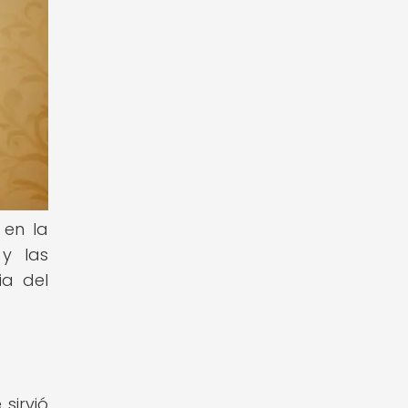
 en la
 y las
ia del
sirvió