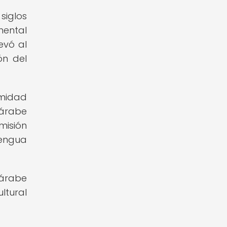
siglos
mental
evó al
ón del
rmidad
 árabe
misión
lengua
 árabe
ltural