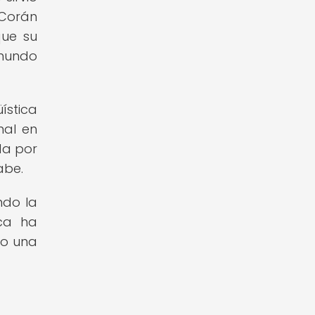
 Corán
que su
 mundo
ística
mal en
da por
abe.
ndo la
ica ha
do una