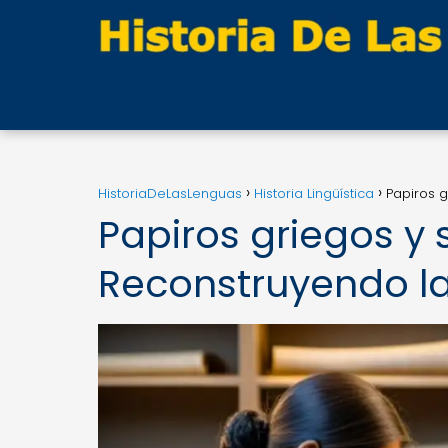
HistoriaDeLasLenguas
Historia Lingüística
Papiros g
Papiros griegos y 
Reconstruyendo la