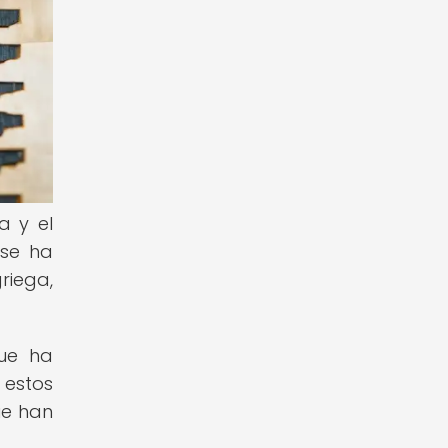
a y el
 se ha
riega,
que ha
 estos
ue han