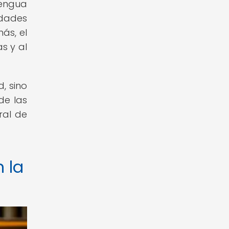
lengua
idades
ás, el
s y al
, sino
de las
ral de
 la