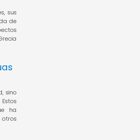
s, sus
ada de
pectos
Grecia
uas
, sino
 Estos
ue ha
 otros