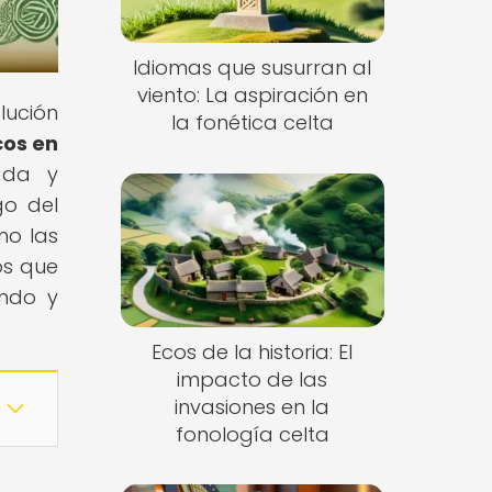
Idiomas que susurran al
viento: La aspiración en
lución
la fonética celta
cos en
ada y
go del
mo las
os que
ando y
Ecos de la historia: El
impacto de las
invasiones en la
fonología celta