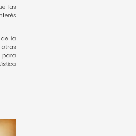
ue las
nterés
 de la
 otras
s para
ística