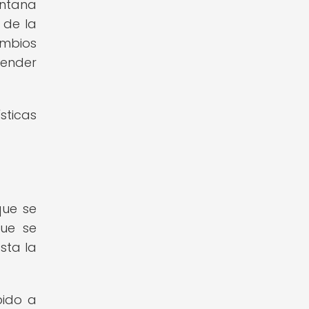
entana
 de la
ambios
render
sticas
que se
que se
sta la
bido a