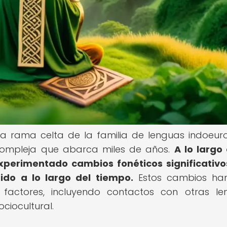
 la rama celta de la familia de lenguas indoeur
 y compleja que abarca miles de años.
A lo largo
experimentado cambios fonéticos significativ
do a lo largo del tiempo.
Estos cambios han
factores, incluyendo contactos con otras le
ciocultural.