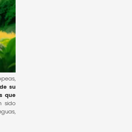
opeas,
 de su
os que
 sido
nguas,