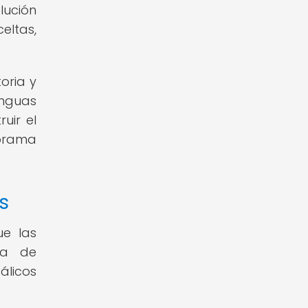
lución
eltas,
oria y
enguas
uir el
norama
s
ue las
ia de
álicos