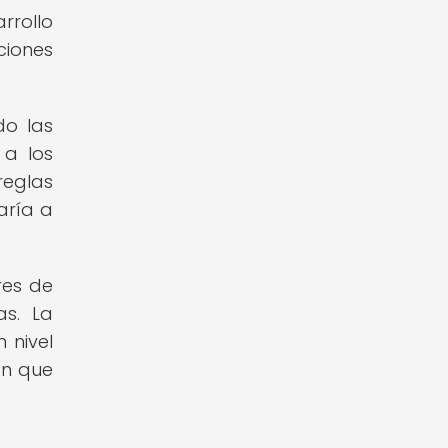
rrollo
ciones
do las
 a los
eglas
aría a
res de
as. La
 nivel
en que