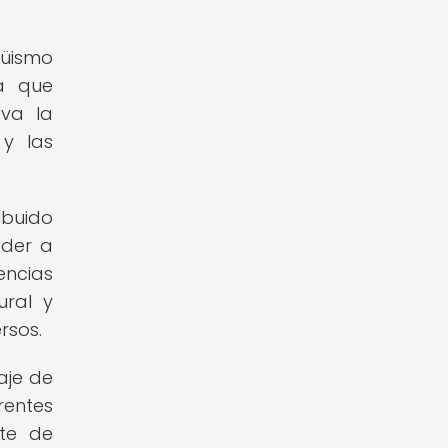
güismo
ca que
va la
 y las
buido
eder a
encias
ural y
rsos.
aje de
rentes
nte de