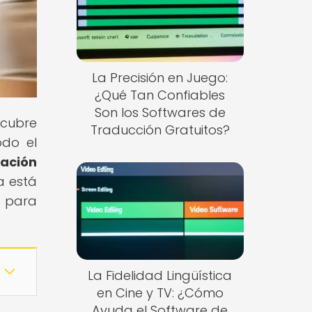
La Precisión en Juego:
¿Qué Tan Confiables
Son los Softwares de
scubre
Traducción Gratuitos?
odo el
cación
a está
 para
La Fidelidad Lingüística
en Cine y TV: ¿Cómo
Ayuda el Software de