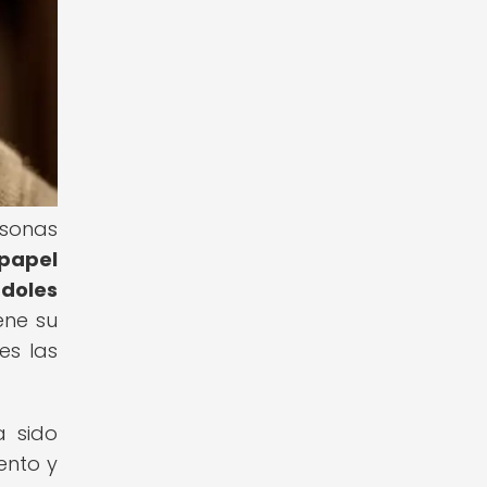
rsonas
 papel
doles
ene su
es las
a sido
ento y