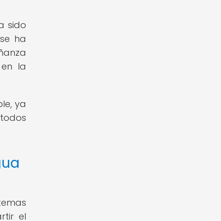
a sido
 se ha
eñanza
 en la
le, ya
 todos
gua
stemas
tir el