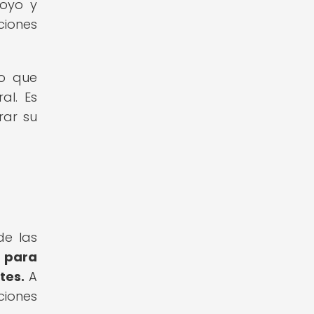
poyo y
ciones
no que
al. Es
rar su
de las
 para
tes.
A
ciones