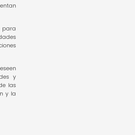
entan
s para
idades
ciones
deseen
ades y
de las
n y la