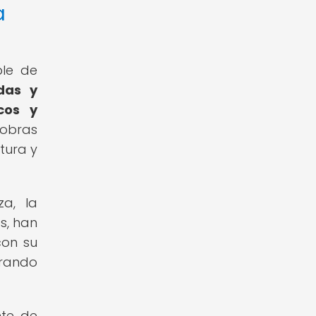
a
ble de
das y
cos y
 obras
tura y
za, la
s, han
con su
trando
nte de