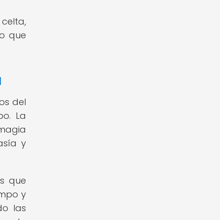
celta,
do que
a
los del
po. La
 magia
asía y
as que
empo y
do las