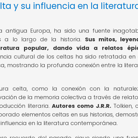
ta y su influencia en la literatur
 la antigua Europa, ha sido una fuente inagota
s a lo largo de la historia.
Sus mitos, leyen
eratura popular, dando vida a relatos épi
ncia cultural de los celtas ha sido retratada en
a, mostrando la profunda conexión entre la litera
tura celta, como la conexión con la naturale
vación de la memoria colectiva a través de relato
ducción literaria.
Autores como J.R.R.
Tolkien, 
corporado elementos celtas en sus historias, demos
 influencia en la literatura contemporánea.
 mero recuerdo del pasado, sigue siendo una fue