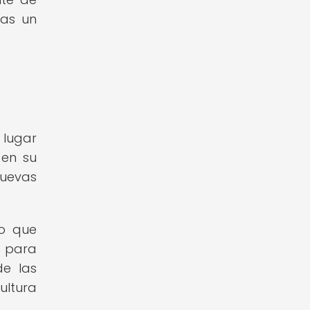
das un
 lugar
 en su
nuevas
do que
a para
de las
ultura