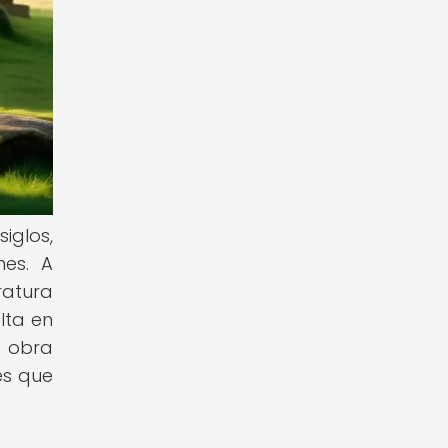
siglos,
nes. A
ratura
lta en
a obra
es que