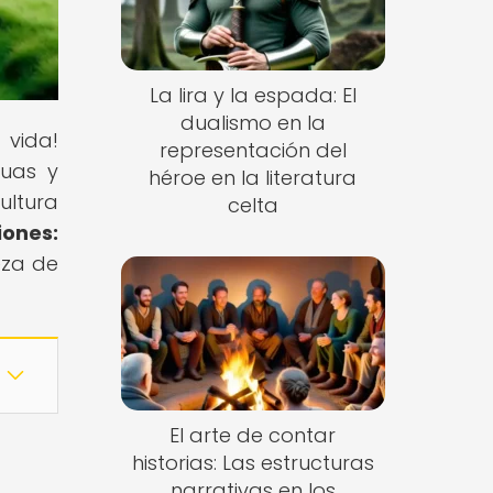
La lira y la espada: El
dualismo en la
 vida!
representación del
guas y
héroe en la literatura
ultura
celta
iones:
eza de
El arte de contar
historias: Las estructuras
narrativas en los