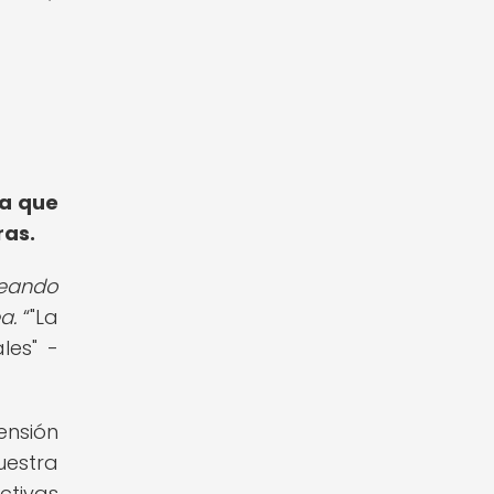
ya que
ras.
deando
a.
"La
les" -
ensión
uestra
ctivas