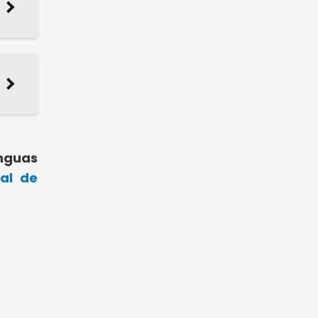
enguas
ral de