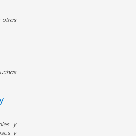
 otras
muchas
y
ales y
osos y