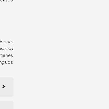
inante
storia
tienes
enguas