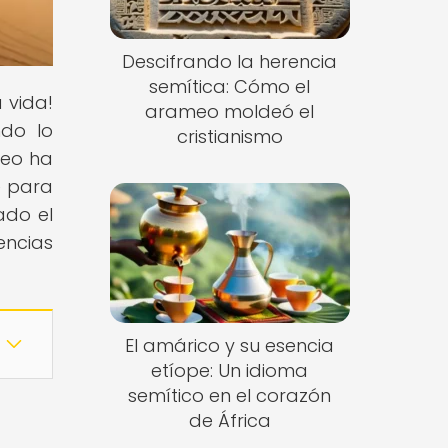
Descifrando la herencia
semítica: Cómo el
 vida!
arameo moldeó el
ndo lo
cristianismo
meo ha
e para
ado el
encias
El amárico y su esencia
etíope: Un idioma
semítico en el corazón
de África