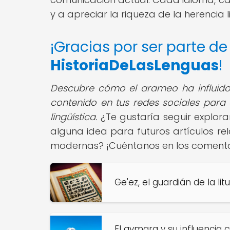
y a apreciar la riqueza de la herenci
¡Gracias por ser parte d
HistoriaDeLasLenguas
!
Descubre cómo el arameo ha influido
contenido en tus redes sociales para
lingüística.
¿Te gustaría seguir explora
alguna idea para futuros artículos re
modernas? ¡Cuéntanos en los comentar
Ge'ez, el guardián de la lit
El aymara y su influencia c