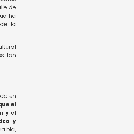
lle de
que ha
 de la
ltural
os tan
ado en
que el
n y el
tica y
alela,