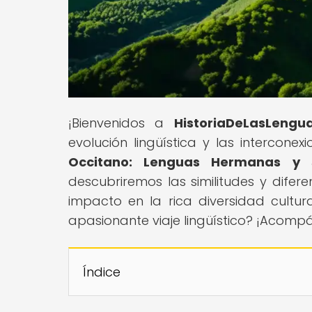
¡Bienvenidos a
HistoriaDeLasLengu
evolución lingüística y las interconexi
Occitano: Lenguas Hermanas y s
descubriremos las similitudes y dife
impacto en la rica diversidad cultura
apasionante viaje lingüístico? ¡Acom
Índice