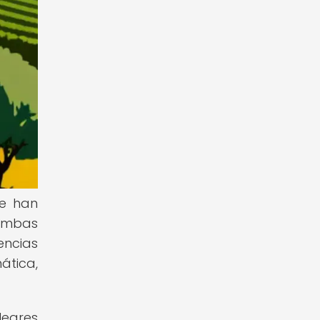
ue han
 Ambas
encias
ática,
leares