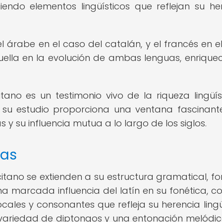
ndo elementos lingüísticos que reflejan su he
l árabe en el caso del catalán, y el francés en e
uella en la evolución de ambas lenguas, enrique
itano es un testimonio vivo de la riqueza lingüís
y su estudio proporciona una ventana fascinant
y su influencia mutua a lo largo de los siglos.
cas
ccitano se extienden a su estructura gramatical, fo
 marcada influencia del latín en su fonética, c
cales y consonantes que refleja su herencia lingü
variedad de diptongos y una entonación melódi