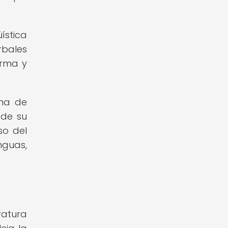
ística
rbales
orma y
ama de
 de su
so del
nguas,
ratura