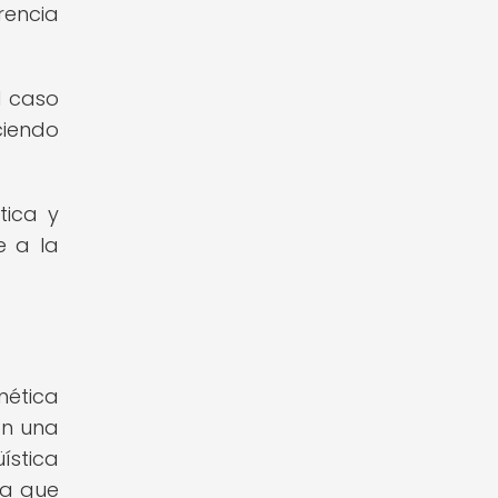
rencia
l caso
ciendo
tica y
e a la
nética
on una
ística
ca que