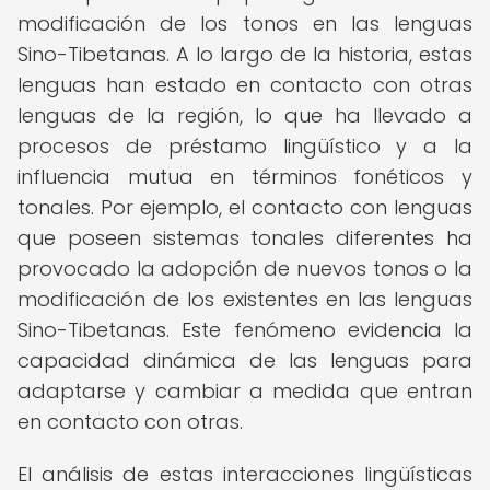
modificación de los tonos en las lenguas
Sino-Tibetanas. A lo largo de la historia, estas
lenguas han estado en contacto con otras
lenguas de la región, lo que ha llevado a
procesos de préstamo lingüístico y a la
influencia mutua en términos fonéticos y
tonales. Por ejemplo, el contacto con lenguas
que poseen sistemas tonales diferentes ha
provocado la adopción de nuevos tonos o la
modificación de los existentes en las lenguas
Sino-Tibetanas. Este fenómeno evidencia la
capacidad dinámica de las lenguas para
adaptarse y cambiar a medida que entran
en contacto con otras.
El análisis de estas interacciones lingüísticas