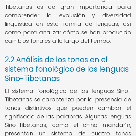
Tibetanas es de gran importancia para
comprender la evolución y diversidad
lingüística en esta familia de lenguas, así
como para analizar cómo se han producido
cambios tonales a lo largo del tiempo.
2.2 Análisis de los tonos en el
sistema fonológico de las lenguas
Sino-Tibetanas
El sistema fonológico de las lenguas Sino-
Tibetanas se caracteriza por la presencia de
tonos distintivos que pueden cambiar el
significado de las palabras. Algunas lenguas
Sino-Tibetanas, como el chino mandarín,
presentan un sistema de cuatro tonos