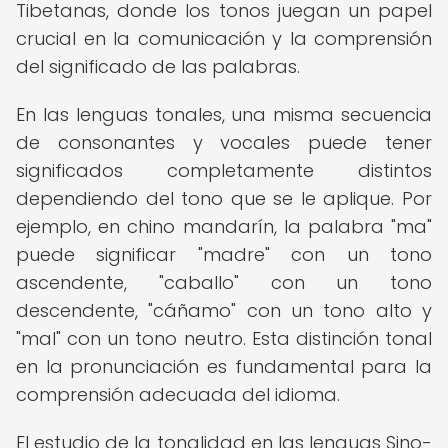
Tibetanas, donde los tonos juegan un papel
crucial en la comunicación y la comprensión
del significado de las palabras.
En las lenguas tonales, una misma secuencia
de consonantes y vocales puede tener
significados completamente distintos
dependiendo del tono que se le aplique. Por
ejemplo, en chino mandarín, la palabra "ma"
puede significar "madre" con un tono
ascendente, "caballo" con un tono
descendente, "cáñamo" con un tono alto y
"mal" con un tono neutro. Esta distinción tonal
en la pronunciación es fundamental para la
comprensión adecuada del idioma.
El estudio de la tonalidad en las lenguas Sino-