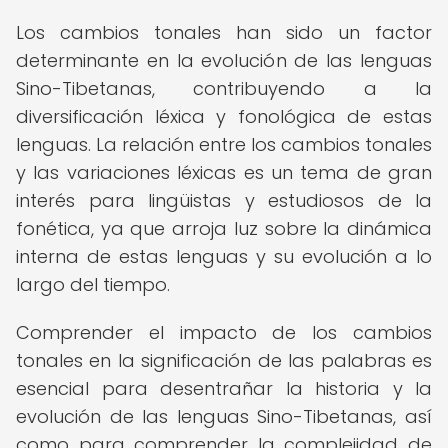
Los cambios tonales han sido un factor
determinante en la evolución de las lenguas
Sino-Tibetanas, contribuyendo a la
diversificación léxica y fonológica de estas
lenguas. La relación entre los cambios tonales
y las variaciones léxicas es un tema de gran
interés para lingüistas y estudiosos de la
fonética, ya que arroja luz sobre la dinámica
interna de estas lenguas y su evolución a lo
largo del tiempo.
Comprender el impacto de los cambios
tonales en la significación de las palabras es
esencial para desentrañar la historia y la
evolución de las lenguas Sino-Tibetanas, así
como para comprender la complejidad de