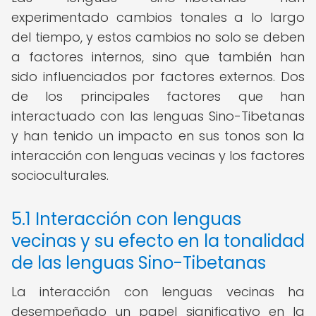
experimentado cambios tonales a lo largo
del tiempo, y estos cambios no solo se deben
a factores internos, sino que también han
sido influenciados por factores externos. Dos
de los principales factores que han
interactuado con las lenguas Sino-Tibetanas
y han tenido un impacto en sus tonos son la
interacción con lenguas vecinas y los factores
socioculturales.
5.1 Interacción con lenguas
vecinas y su efecto en la tonalidad
de las lenguas Sino-Tibetanas
La interacción con lenguas vecinas ha
desempeñado un papel significativo en la