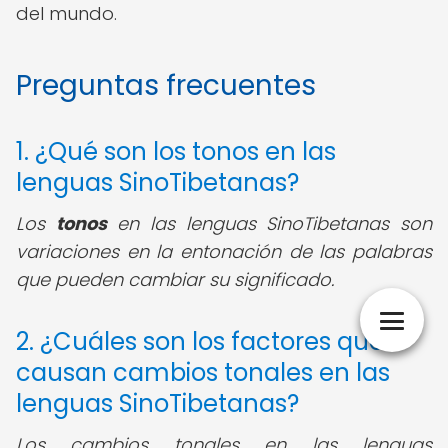
del mundo.
Preguntas frecuentes
1. ¿Qué son los tonos en las
lenguas SinoTibetanas?
Los
tonos
en las lenguas SinoTibetanas son
variaciones en la entonación de las palabras
que pueden cambiar su significado.
2. ¿Cuáles son los factores que
causan cambios tonales en las
lenguas SinoTibetanas?
Los cambios tonales en las lenguas