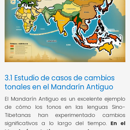
3.1 Estudio de casos de cambios
tonales en el Mandarín Antiguo
El Mandarín Antiguo es un excelente ejemplo
de cómo los tonos en las lenguas Sino-
Tibetanas han experimentado cambios
significativos a lo largo del tiempo.
En el