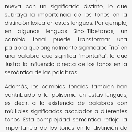
nueva con un significado distinto, lo que
subraya la importancia de los tonos en la
distinción léxica en estas lenguas. Por ejemplo,
en algunas lenguas Sino-Tibetanas, un
cambio tonal puede transformar una
palabra que originalmente significaba "río" en
una palabra que significa "montaña", lo que
ilustra la influencia directa de los tonos en la
semántica de las palabras.
Además, los cambios tonales también han
contribuido a la polisemia en estas lenguas,
es decir, a la existencia de palabras con
múltiples significados asociados a diferentes
tonos. Esta complejidad semántica refleja la
importancia de los tonos en la distinción de