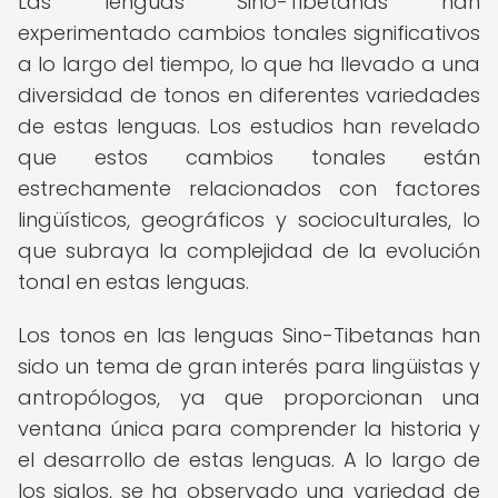
Las lenguas Sino-Tibetanas han
experimentado cambios tonales significativos
a lo largo del tiempo, lo que ha llevado a una
diversidad de tonos en diferentes variedades
de estas lenguas. Los estudios han revelado
que estos cambios tonales están
estrechamente relacionados con factores
lingüísticos, geográficos y socioculturales, lo
que subraya la complejidad de la evolución
tonal en estas lenguas.
Los tonos en las lenguas Sino-Tibetanas han
sido un tema de gran interés para lingüistas y
antropólogos, ya que proporcionan una
ventana única para comprender la historia y
el desarrollo de estas lenguas. A lo largo de
los siglos, se ha observado una variedad de