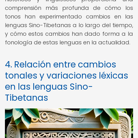
comprensión más profunda de cómo los
tonos han experimentado cambios en las
lenguas Sino-Tibetanas a lo largo del tiempo,
y cómo estos cambios han dado forma a la
fonología de estas lenguas en la actualidad.
4. Relación entre cambios
tonales y variaciones léxicas
en las lenguas Sino-
Tibetanas