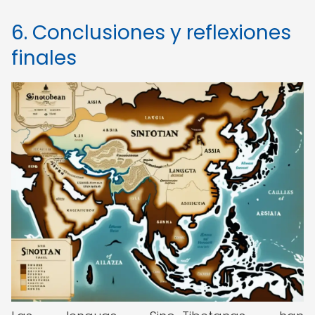
6. Conclusiones y reflexiones
finales