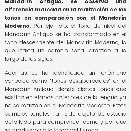
Mandarín Antiguo, se observa una
diferencia marcada en la realización de los
tonos en comparación con el Mandarín
Moderno.
Por ejemplo, el tono de nivel del
Mandarín Antiguo se ha transformado en el
tono descendente del Mandarín Moderno, lo
que indica un cambio tonal drástico a lo
largo de los siglos.
Además, se ha identificado un fenómeno
conocido como "tonos desaparecidos" en el
Mandarín Antiguo, donde ciertos tonos que
existían en etapas anteriores de la lengua ya
no se realizan en el Mandarín Moderno. Estos
cambios tonales han sido objeto de estudio
detallado para comprender cómo y por qué
se produjeron a lo largo del tiempo.