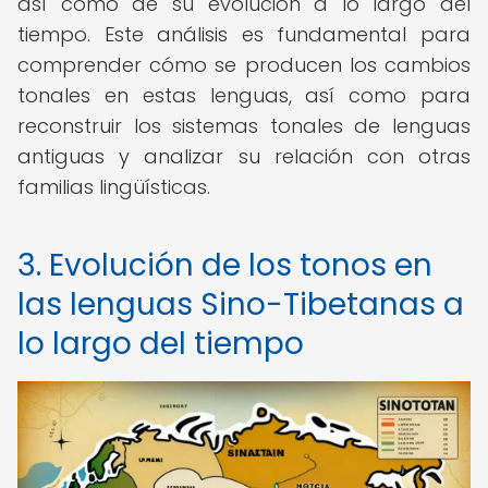
así como de su evolución a lo largo del
tiempo. Este análisis es fundamental para
comprender cómo se producen los cambios
tonales en estas lenguas, así como para
reconstruir los sistemas tonales de lenguas
antiguas y analizar su relación con otras
familias lingüísticas.
3. Evolución de los tonos en
las lenguas Sino-Tibetanas a
lo largo del tiempo